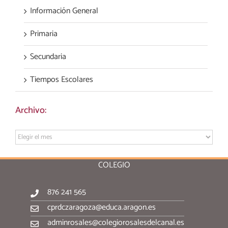
Información General
Primaria
Secundaria
Tiempos Escolares
Archivo:
Archivo:
COLEGIO
876 241 565
cprdczaragoza@educa.aragon.es
adminrosales@colegiorosalesdelcanal.es