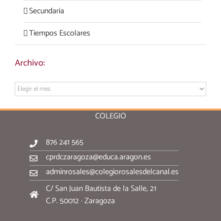
Secundaria
Tiempos Escolares
Archivo:
Archivo:
COLEGIO
876 241 565
cprdczaragoza@educa.aragon.es
adminrosales@colegiorosalesdelcanal.es
C/ San Juan Bautista de la Salle, 21
C.P. 50012 · Zaragoza