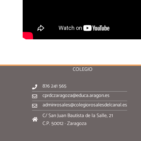
COLEGIO
876 241 565
cprdczaragoza@educa.aragon.es
adminrosales@colegiorosalesdelcanal.es
C/ San Juan Bautista de la Salle, 21
C.P. 50012 · Zaragoza