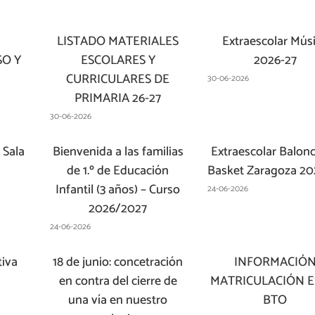
LISTADO MATERIALES
Extraescolar Mús
SO Y
ESCOLARES Y
2026-27
CURRICULARES DE
30-06-2026
PRIMARIA 26-27
30-06-2026
 Sala
Bienvenida a las familias
Extraescolar Balon
de 1.º de Educación
Basket Zaragoza 20
Infantil (3 años) – Curso
24-06-2026
2026/2027
24-06-2026
tiva
18 de junio: concetración
INFORMACIÓ
en contra del cierre de
MATRICULACIÓN E
una vía en nuestro
BTO