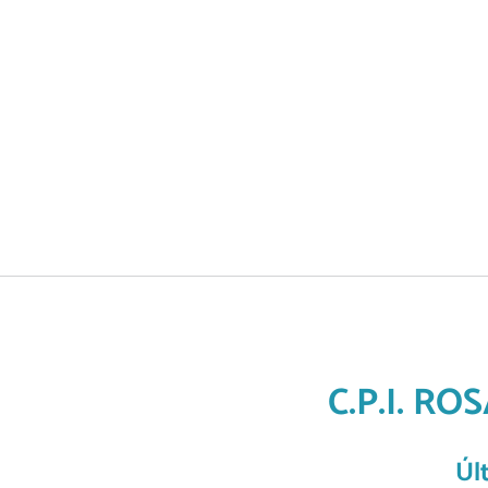
C.P.I. R
Úl