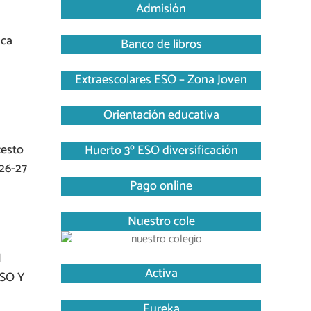
Admisión
ica
Banco de libros
Extraescolares ESO – Zona Joven
Orientación educativa
cesto
Huerto 3º ESO diversificación
26-27
Pago online
Nuestro cole
N
Activa
SO Y
Eureka