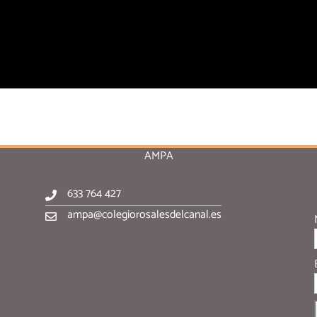
AMPA
633 764 427
ampa@colegiorosalesdelcanal.es