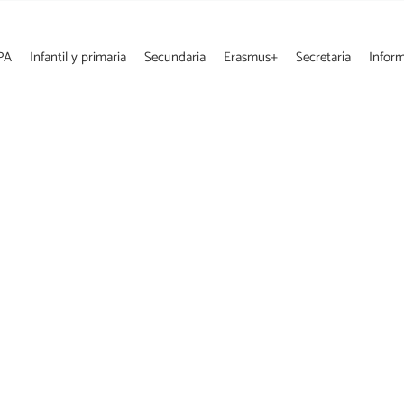
PA
Infantil y primaria
Secundaria
Erasmus+
Secretaría
Infor