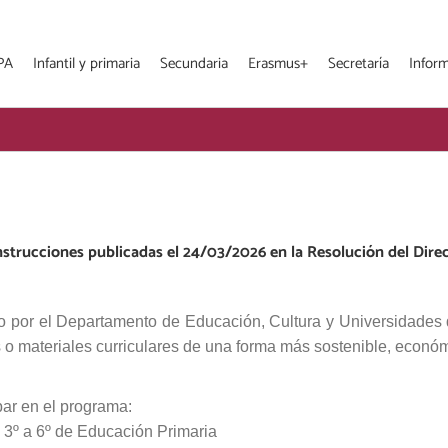
PA
Infantil y primaria
Secundaria
Erasmus+
Secretaría
Infor
nstrucciones publicadas el 24/03/2026 en la Resolución del Direc
o por el Departamento de Educación, Cultura y Universidades q
cos o materiales curriculares de una forma más sostenible, econó
par en el programa:
 3º a 6º de Educación Primaria