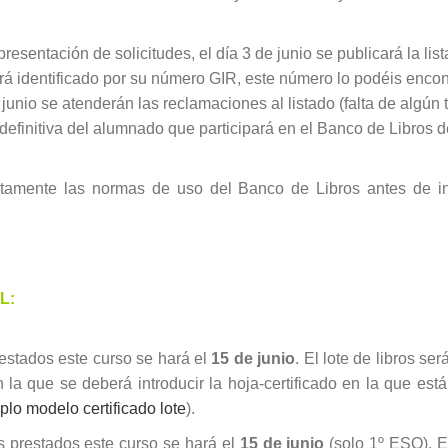
 presentación de solicitudes, el día 3 de junio se publicará la li
irá identificado por su número GIR, este número lo podéis enco
e junio se atenderán las reclamaciones al listado (falta de algú
a definitiva del alumnado que participará en el Banco de Libros 
ntamente las normas de uso del Banco de Libros antes de in
L:
restados este curso se hará el
15 de junio
. El lote de libros s
la que se deberá introducir la hoja-certificado en la que está
plo modelo certificado lote
).
s prestados este curso se hará el
15 de junio
(solo 1º ESO). El