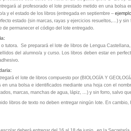
ntregará al profesorado el lote prestado metido en una bolsa en
o/a y el estado de los libros (entregada en septiembre –
ejemplo
ecto estado (sin marcas, rayas y ejercicios resueltos,…) y sin 
be de permanecer el código del lote entregado.
ia:
tor o tutora. Se preparará el lote de libros de Lengua Castella
ellidos del alumno/a y curso. Los libros deben estar en perfe
 adhesivo.
aria:
ntregará el lote de libros compuesto por (BIOLOGÍA Y GEOL
os en una bolsa e identificados mediante una hoja con el nomb
ayados, marcas, manchas de agua,
lápiz, …) y sin forro, salvo q
ido libros de texto no deben entregar ningún lote. En cambio,
colar deberá entregar del 16 al 18 de junio, en la Secretaría d