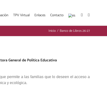
mación
TPV Virtual
Enlaces
Contacto
Inicio
/
Banco de Libros 26-27
tora General de Política Educativa
ue permite a las familias que lo deseen el acceso a
mica y ecológica.