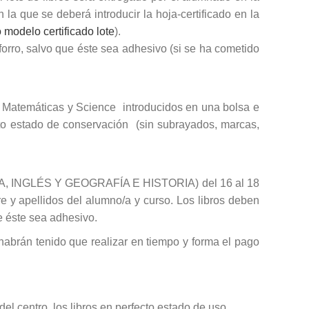
 la que se deberá introducir la hoja-certificado en la
 modelo certificado lote
).
forro, salvo que éste sea adhesivo (si se ha cometido
na, Matemáticas y Science introducidos en una bolsa e
cto estado de conservación (sin subrayados, marcas,
OGÍA, INGLÉS Y GEOGRAFÍA E HISTORIA) del 16 al 18
re y apellidos del alumno/a y curso. Los libros deben
ue éste sea adhesivo.
 habrán tenido que realizar en tiempo y forma el pago
el centro, los libros en perfecto estado de uso.