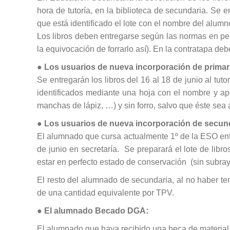
hora de tutoría, en la biblioteca de secundaria. Se e
que está identificado el lote con el nombre del alumn
Los libros deben entregarse según las normas en perf
la equivocación de forrarlo así). En la contratapa de
●
Los usuarios de nueva incorporación de primar
Se entregarán los libros del 16 al 18 de junio al tu
identificados mediante una hoja con el nombre y ap
manchas de lápiz, …) y sin forro, salvo que éste sea
●
Los usuarios de nueva incorporación de secund
El alumnado que cursa actualmente 1º de la ESO e
de junio en secretaría. Se preparará el lote de libr
estar en perfecto estado de conservación (sin subr
El resto del alumnado de secundaria, al no haber ten
de una cantidad equivalente por TPV.
●
El alumnado Becado DGA:
El alumnado que haya recibido una beca de material es