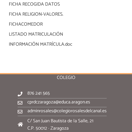
FICHA RECOGIDA DATOS
FICHA RELIGION-VALORES.
FICHACOMEDOR
LISTADO MATRICULACIÓN
INFORMACIÓN MATRÍCULA.doc
COLEGIO
876 241 565
cprdczaragoza@educa.aragon.es
adminrosales@colegiorosalesdelcanal.es
C/ San Juan Bautista de la Salle, 21
C.P. 50012 · Zaragoza