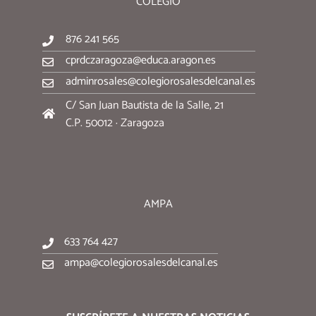
COLEGIO
876 241 565
cprdczaragoza@educa.aragon.es
adminrosales@colegiorosalesdelcanal.es
C/ San Juan Bautista de la Salle, 21
C.P. 50012 · Zaragoza
AMPA
633 764 427
ampa@colegiorosalesdelcanal.es