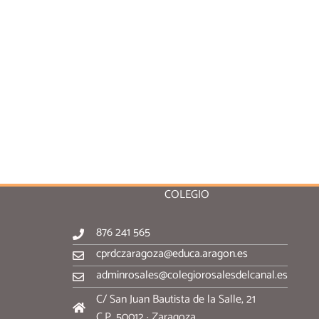
COLEGIO
876 241 565
cprdczaragoza@educa.aragon.es
adminrosales@colegiorosalesdelcanal.es
C/ San Juan Bautista de la Salle, 21
C.P. 50012 · Zaragoza