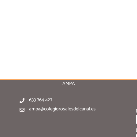
AMPA
633 764 427
ampa@colegiorosalesdelcanal.es