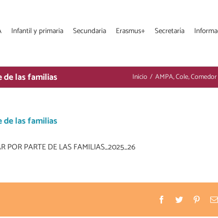
A
Infantil y primaria
Secundaria
Erasmus+
Secretaría
Informa
de las familias
Inicio
/
AMPA
,
Cole
,
Comedor
de las familias
 POR PARTE DE LAS FAMILIAS_2025_26
Facebook
Twitter
Pinter