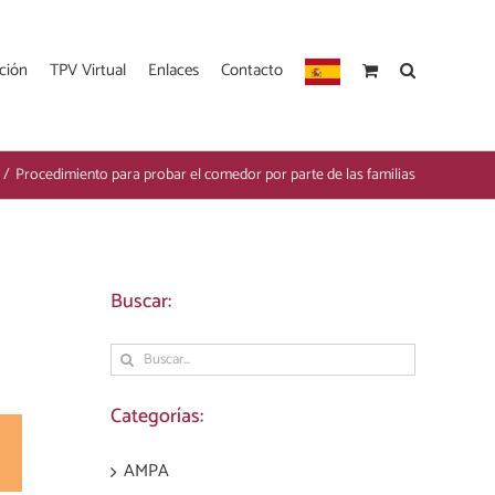
ción
TPV Virtual
Enlaces
Contacto
/
Procedimiento para probar el comedor por parte de las familias
Buscar:
Buscar:
Categorías:
est
Correo
AMPA
electrónico