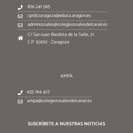
876 241 565
cprdczaragoza@educa.aragon.es
adminrosales@colegiorosalesdelcanal.es
C/ San Juan Bautista de la Salle, 21
C.P. 50012 · Zaragoza
AMPA
633 764 427
ampa@colegiorosalesdelcanal.es
SUSCRÍBETE A NUESTRAS NOTICIAS