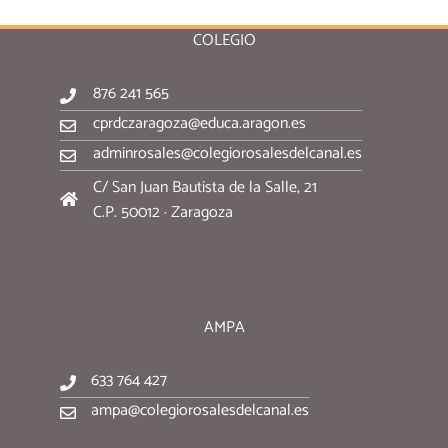
COLEGIO
876 241 565
cprdczaragoza@educa.aragon.es
adminrosales@colegiorosalesdelcanal.es
C/ San Juan Bautista de la Salle, 21
C.P. 50012 · Zaragoza
AMPA
633 764 427
ampa@colegiorosalesdelcanal.es