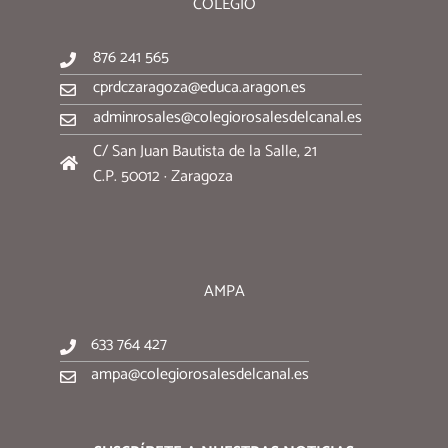
COLEGIO
876 241 565
cprdczaragoza@educa.aragon.es
adminrosales@colegiorosalesdelcanal.es
C/ San Juan Bautista de la Salle, 21
C.P. 50012 · Zaragoza
AMPA
633 764 427
ampa@colegiorosalesdelcanal.es