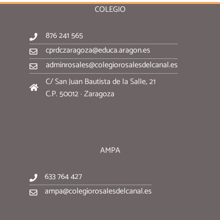
COLEGIO
876 241 565
cprdczaragoza@educa.aragon.es
adminrosales@colegiorosalesdelcanal.es
C/ San Juan Bautista de la Salle, 21
C.P. 50012 · Zaragoza
AMPA
633 764 427
ampa@colegiorosalesdelcanal.es