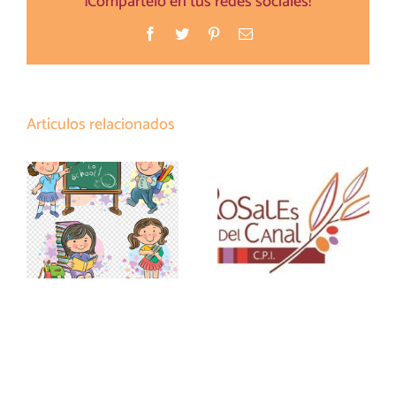
¡Compártelo en tus redes sociales!
Facebook
Twitter
Pinterest
Correo
electrónico
Artículos relacionados
LISTADO
MATERIALES
INFORMACIÓN
ESCOLARES Y
MATRICULACIÓN
CURRICULARES
ESO Y BTO
DE PRIMARIA 26-
27