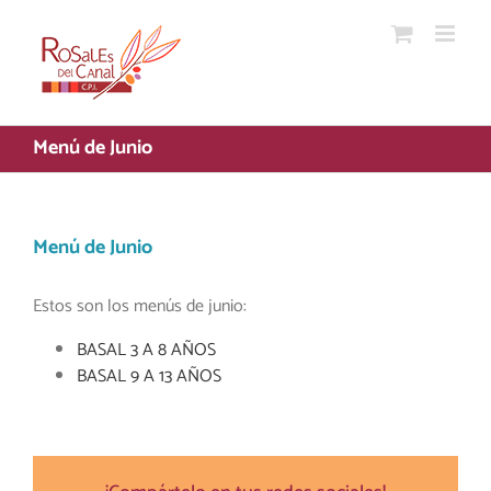
Saltar
al
contenido
Menú de Junio
Menú de Junio
Estos son los menús de junio:
BASAL 3 A 8 AÑOS
BASAL 9 A 13 AÑOS