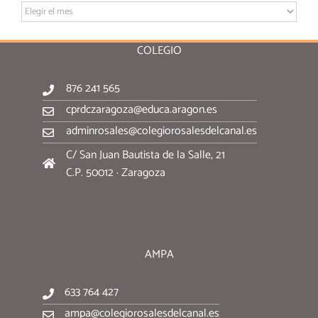
Archivo:
COLEGIO
876 241 565
cprdczaragoza@educa.aragon.es
adminrosales@colegiorosalesdelcanal.es
C/ San Juan Bautista de la Salle, 21
C.P. 50012 · Zaragoza
AMPA
633 764 427
ampa@colegiorosalesdelcanal.es