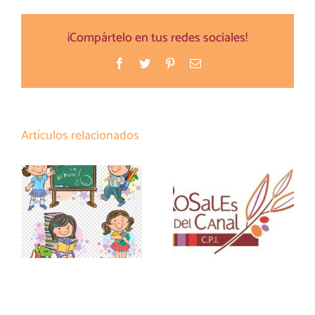
¡Compártelo en tus redes sociales!
Facebook
Twitter
Pinterest
Correo
electrónico
Artículos relacionados
LISTADO
MATERIALES
INFORMACIÓN
ESCOLARES Y
MATRICULACIÓN
CURRICULARES
ESO Y BTO
DE PRIMARIA 26-
27