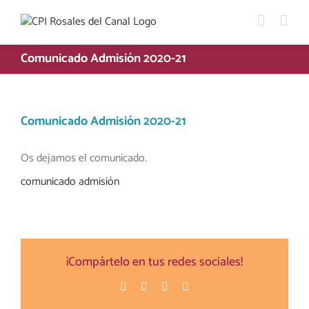
Saltar
al
contenido
Comunicado Admisión 2020-21
Comunicado Admisión 2020-21
Os dejamos el comunicado.
comunicado admisión
¡Compártelo en tus redes sociales!
Facebook
Twitter
Pinterest
Correo
electrónico