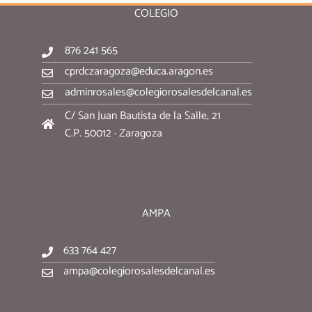
COLEGIO
876 241 565
cprdczaragoza@educa.aragon.es
adminrosales@colegiorosalesdelcanal.es
C/ San Juan Bautista de la Salle, 21
C.P. 50012 · Zaragoza
AMPA
633 764 427
ampa@colegiorosalesdelcanal.es