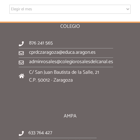
Archivo:
COLEGIO
876 241 565
cprdczaragoza@educa.aragon.es
adminrosales@colegiorosalesdelcanal.es
C/ San Juan Bautista de la Salle, 21
C.P. 50012 · Zaragoza
AMPA
633 764 427