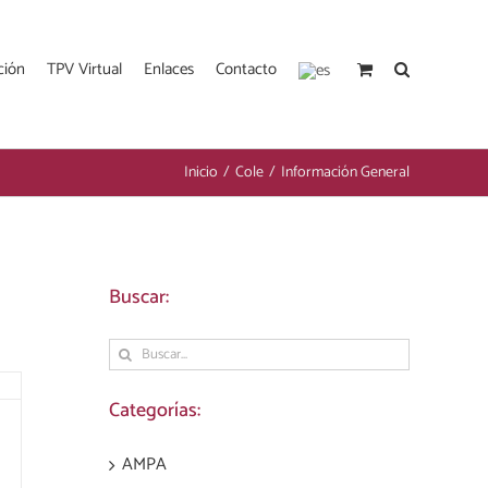
ción
TPV Virtual
Enlaces
Contacto
Inicio
/
Cole
/
Información General
Buscar:
Buscar:
Categorías:
AMPA