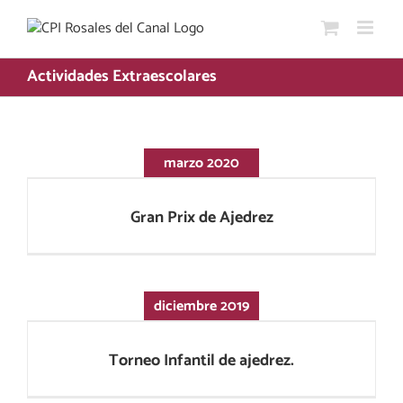
Saltar
al
contenido
Actividades Extraescolares
marzo 2020
Gran Prix de Ajedrez
Gran Prix de Ajedrez
diciembre 2019
Torneo Infantil de ajedrez.
Torneo Infantil de ajedrez.