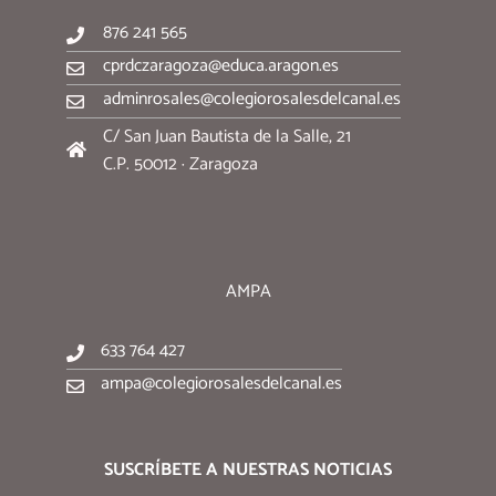
876 241 565
cprdczaragoza@educa.aragon.es
adminrosales@colegiorosalesdelcanal.es
C/ San Juan Bautista de la Salle, 21
C.P. 50012 · Zaragoza
AMPA
633 764 427
ampa@colegiorosalesdelcanal.es
SUSCRÍBETE A NUESTRAS NOTICIAS