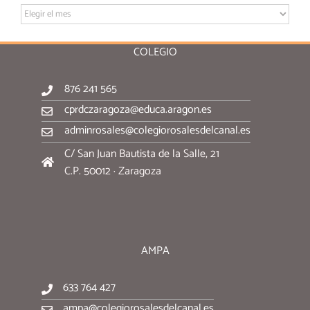
Archivo:
COLEGIO
876 241 565
cprdczaragoza@educa.aragon.es
adminrosales@colegiorosalesdelcanal.es
C/ San Juan Bautista de la Salle, 21
C.P. 50012 · Zaragoza
AMPA
633 764 427
ampa@colegiorosalesdelcanal.es