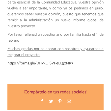
parte esencial de la Comunidad Educativa, vuestra opinión
vuelve a ser importante, y como ya os pedimos en junio,
queremos saber vuestra opinión, puesto que tenemos que
remitir a la administración un nuevo informe global de
nuestro proyecto.
Por favor rellenad un cuestionario por familia hasta el 11 de
febrero
Muchas gracias por colaborar con nosotros y ayudarnos a
mejorar el proyecto.
https://forms.gle/DHvkLFSVPeLE5zMK7
¡Compártelo en tus redes sociales!
Facebook
Twitter
Pinterest
Correo
electrónico