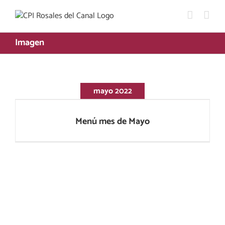
Saltar
al
contenido
Imagen
mayo 2022
Menú mes de Mayo
Menú mes de Mayo