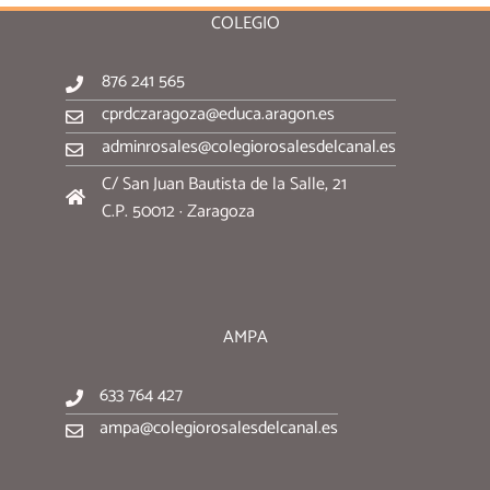
COLEGIO
876 241 565
cprdczaragoza@educa.aragon.es
adminrosales@colegiorosalesdelcanal.es
C/ San Juan Bautista de la Salle, 21
C.P. 50012 · Zaragoza
AMPA
633 764 427
ampa@colegiorosalesdelcanal.es