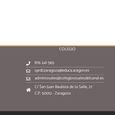
COLEGIO
876 241 565
cprdczaragoza@educa.aragon.es
adminrosales@colegiorosalesdelcanal.es
C/ San Juan Bautista de la Salle, 21
C.P. 50012 · Zaragoza