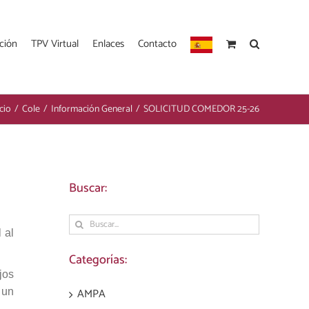
ción
TPV Virtual
Enlaces
Contacto
icio
/
Cole
/
Información General
/
SOLICITUD COMEDOR 25-26
Buscar:
Buscar:
 al
Categorías:
jos
AMPA
 un