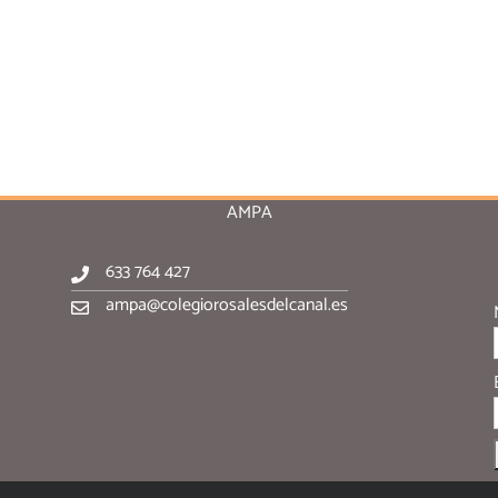
AMPA
633 764 427
ampa@colegiorosalesdelcanal.es