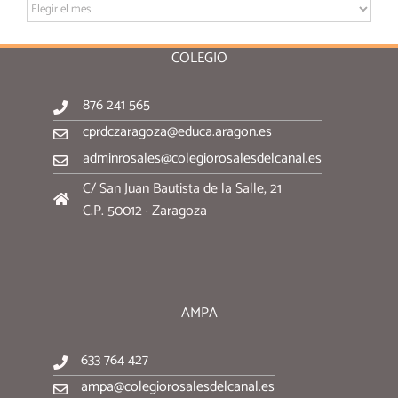
Archivo:
COLEGIO
876 241 565
cprdczaragoza@educa.aragon.es
adminrosales@colegiorosalesdelcanal.es
C/ San Juan Bautista de la Salle, 21
C.P. 50012 · Zaragoza
AMPA
633 764 427
ampa@colegiorosalesdelcanal.es