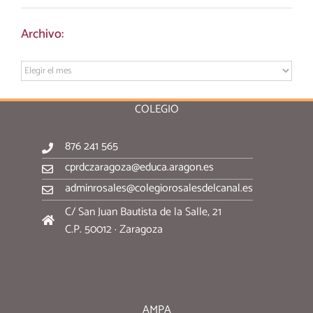
Archivo:
Archivo:
COLEGIO
876 241 565
cprdczaragoza@educa.aragon.es
adminrosales@colegiorosalesdelcanal.es
C/ San Juan Bautista de la Salle, 21
C.P. 50012 · Zaragoza
AMPA