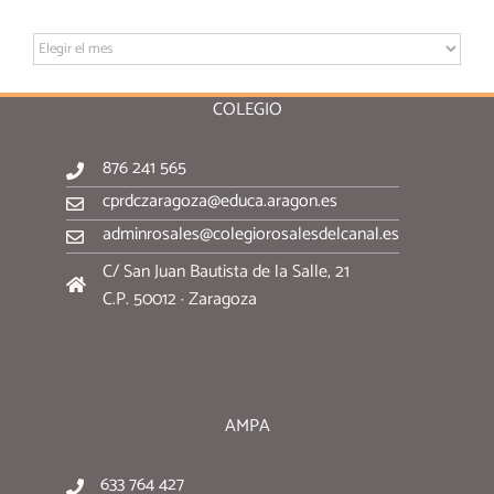
Archivo:
COLEGIO
876 241 565
cprdczaragoza@educa.aragon.es
adminrosales@colegiorosalesdelcanal.es
C/ San Juan Bautista de la Salle, 21
C.P. 50012 · Zaragoza
AMPA
633 764 427