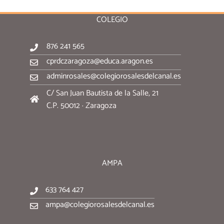
COLEGIO
876 241 565
cprdczaragoza@educa.aragon.es
adminrosales@colegiorosalesdelcanal.es
C/ San Juan Bautista de la Salle, 21
C.P. 50012 · Zaragoza
AMPA
633 764 427
ampa@colegiorosalesdelcanal.es