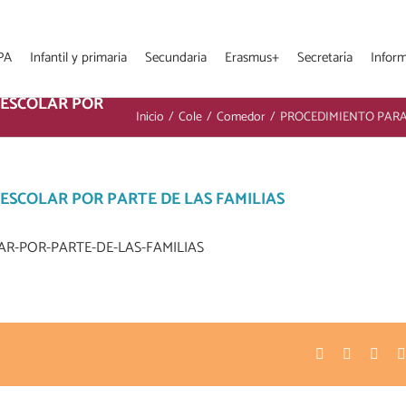
PA
Infantil y primaria
Secundaria
Erasmus+
Secretaría
Infor
 ESCOLAR POR
Inicio
/
Cole
/
Comedor
/
PROCEDIMIENTO PARA
SCOLAR POR PARTE DE LAS FAMILIAS
R-POR-PARTE-DE-LAS-FAMILIAS
Facebook
Twitter
Pinte