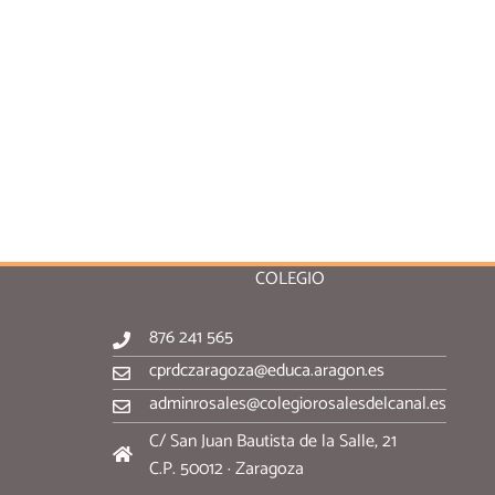
COLEGIO
876 241 565
cprdczaragoza@educa.aragon.es
adminrosales@colegiorosalesdelcanal.es
C/ San Juan Bautista de la Salle, 21
C.P. 50012 · Zaragoza