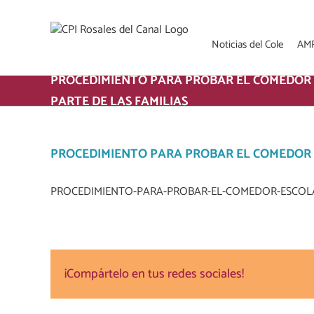
Saltar
al
contenido
Noticias del Cole
AM
PROCEDIMIENTO PARA PROBAR EL COMEDOR
PARTE DE LAS FAMILIAS
PROCEDIMIENTO PARA PROBAR EL COMEDOR E
PROCEDIMIENTO-PARA-PROBAR-EL-COMEDOR-ESCOLA
¡Compártelo en tus redes sociales!