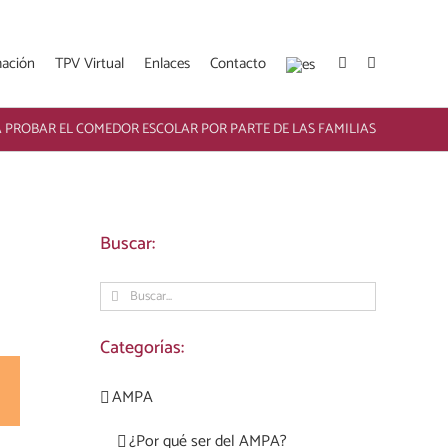
mación
TPV Virtual
Enlaces
Contacto
 PROBAR EL COMEDOR ESCOLAR POR PARTE DE LAS FAMILIAS
Buscar:
Buscar:
Categorías:
rest
Correo
AMPA
electrónico
¿Por qué ser del AMPA?