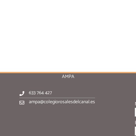
AMPA
633 764 427
ampa@colegiorosalesdelcanal.es