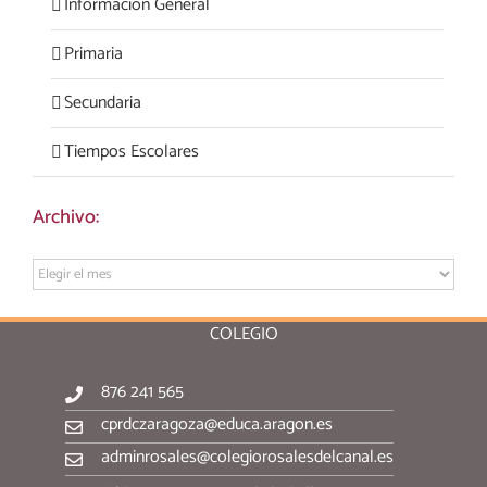
Información General
Primaria
Secundaria
Tiempos Escolares
Archivo:
Archivo:
COLEGIO
876 241 565
cprdczaragoza@educa.aragon.es
adminrosales@colegiorosalesdelcanal.es