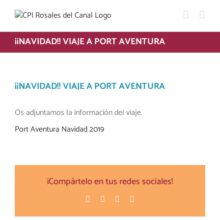
Saltar
al
contenido
¡¡NAVIDAD!! VIAJE A PORT AVENTURA
¡¡NAVIDAD!! VIAJE A PORT AVENTURA
Os adjuntamos la información del viaje.
Port Aventura Navidad 2019
¡Compártelo en tus redes sociales!
Facebook
Twitter
Pinterest
Correo
electrónico