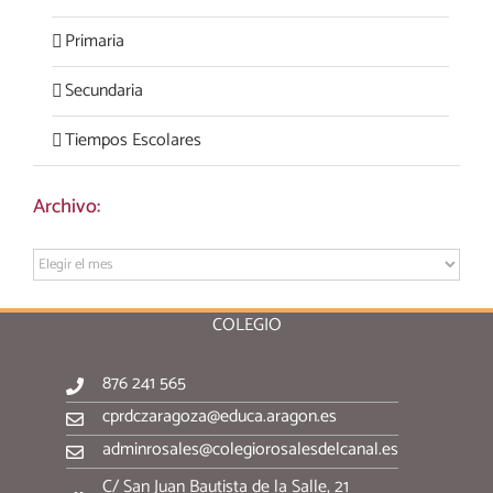
Primaria
Secundaria
Tiempos Escolares
Archivo:
Archivo:
COLEGIO
876 241 565
cprdczaragoza@educa.aragon.es
adminrosales@colegiorosalesdelcanal.es
C/ San Juan Bautista de la Salle, 21