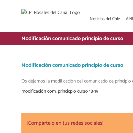
Saltar
al
contenido
Noticias del Cole
AM
Modificación comunicado principio de curso
Modificación comunicado principio de curso
Os dejamos la modificación del comunicado de principio 
modificación com. princicpio curso 18-19
¡Compártelo en tus redes sociales!