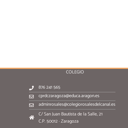
COLEGIO
876 241 565
cprdczaragoza@educa.aragon.es
adminrosales@colegiorosalesdelcanal.es
C/ San Juan Bautista de la Salle, 21
C.P. 50012 · Zaragoza