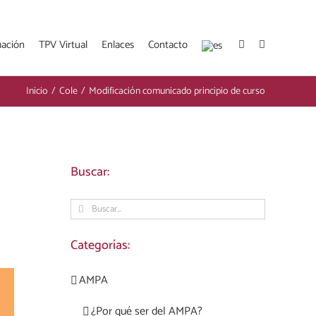
mación
TPV Virtual
Enlaces
Contacto
Inicio
/
Cole
/
Modificación comunicado principio de curso
Buscar:
Buscar:
Categorías:
AMPA
rest
Correo
electrónico
¿Por qué ser del AMPA?