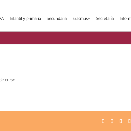
PA
Infantil y primaria
Secundaria
Erasmus+
Secretaría
Infor
de curso.
Facebook
Twitter
Pinte