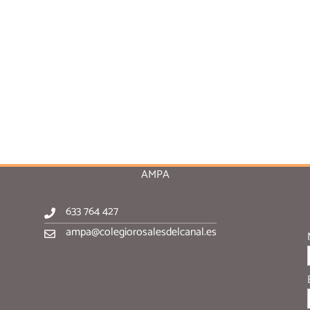
AMPA
633 764 427
ampa@colegiorosalesdelcanal.es