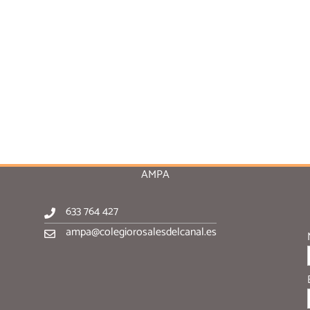
AMPA
633 764 427
ampa@colegiorosalesdelcanal.es