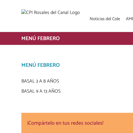
Saltar
al
contenido
Noticias del Cole
AM
MENÚ FEBRERO
MENÚ FEBRERO
BASAL 3 A 8 AÑOS
BASAL 9 A 13 AÑOS
¡Compártelo en tus redes sociales!