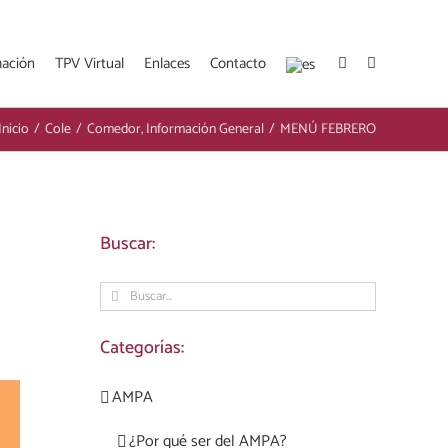
mación
TPV Virtual
Enlaces
Contacto
Inicio
/
Cole
/
Comedor
,
Información General
/
MENÚ FEBRERO
Buscar:
Buscar:
Categorías:
AMPA
rest
Correo
electrónico
¿Por qué ser del AMPA?