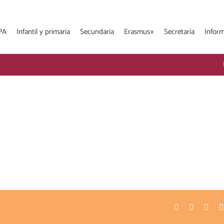
PA
Infantil y primaria
Secundaria
Erasmus+
Secretaría
Infor
Facebook
Twitter
Pinte