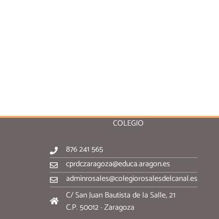
COLEGIO
876 241 565
cprdczaragoza@educa.aragon.es
adminrosales@colegiorosalesdelcanal.es
C/ San Juan Bautista de la Salle, 21
C.P. 50012 · Zaragoza