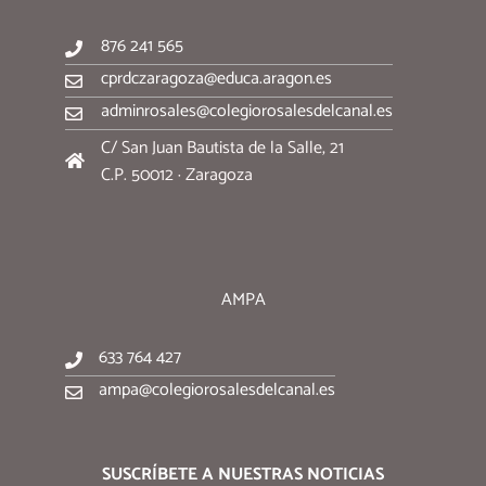
876 241 565
cprdczaragoza@educa.aragon.es
adminrosales@colegiorosalesdelcanal.es
C/ San Juan Bautista de la Salle, 21
C.P. 50012 · Zaragoza
AMPA
633 764 427
ampa@colegiorosalesdelcanal.es
SUSCRÍBETE A NUESTRAS NOTICIAS