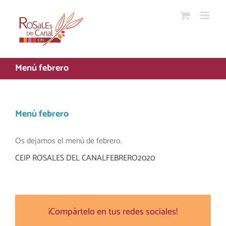
Saltar
al
contenido
Menú febrero
Menú febrero
Os dejamos el menú de febrero.
CEIP ROSALES DEL CANALFEBRERO2020
¡Compártelo en tus redes sociales!