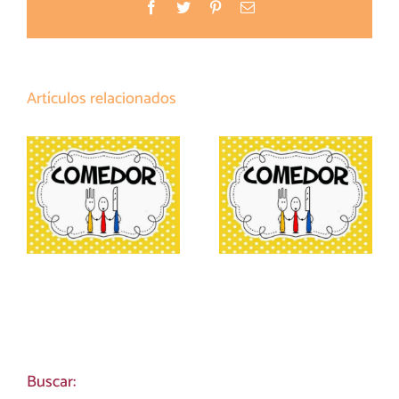
Facebook
Twitter
Pinterest
Correo
electrónico
Artículos relacionados
COMEDOR.
MENU
Solicitud plaza
COMEDOR
curso 26-27
JUNIO
Buscar: