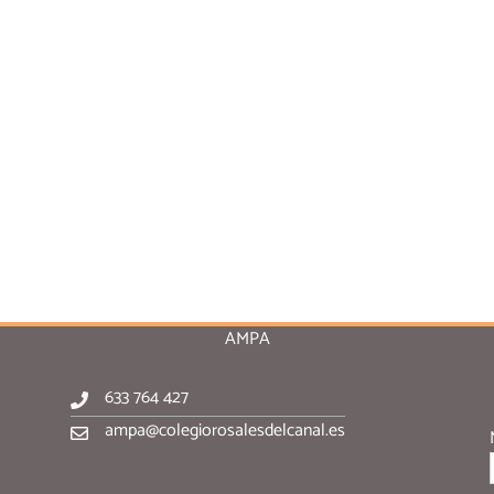
AMPA
633 764 427
ampa@colegiorosalesdelcanal.es