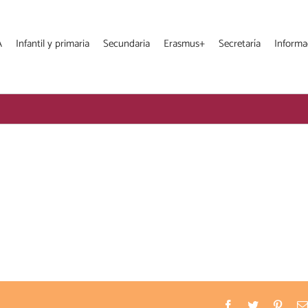
A
Infantil y primaria
Secundaria
Erasmus+
Secretaría
Informa
Facebook
Twitter
Pinter