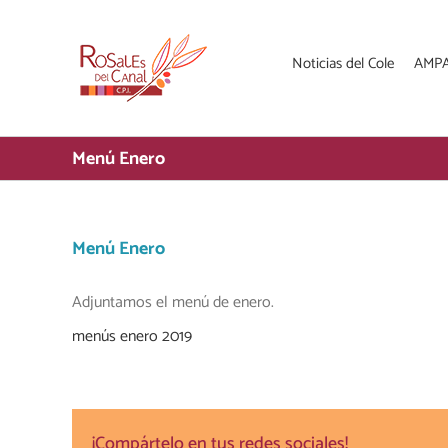
Saltar
al
contenido
Noticias del Cole
AMP
Menú Enero
Menú Enero
Adjuntamos el menú de enero.
menús enero 2019
¡Compártelo en tus redes sociales!