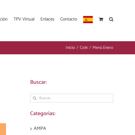
ción
TPV Virtual
Enlaces
Contacto
Inicio
/
Cole
/
Menú Enero
Buscar:
Buscar:
Categorías:
AMPA
est
Correo