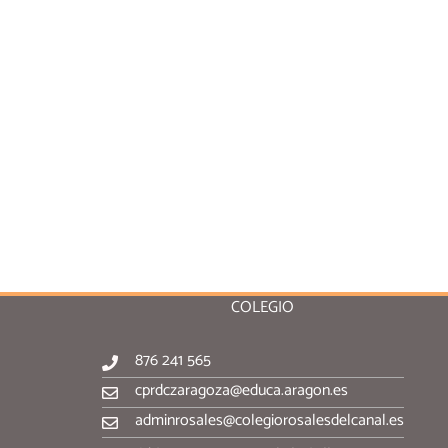
COLEGIO
876 241 565
cprdczaragoza@educa.aragon.es
adminrosales@colegiorosalesdelcanal.es