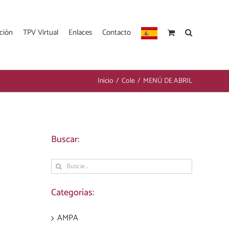
ción
TPV Virtual
Enlaces
Contacto
Inicio
/
Cole
/
MENÚ DE ABRIL
Buscar:
Buscar:
Categorías:
AMPA