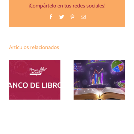
¡Compártelo en tus redes sociales!
Facebook
Twitter
Pinterest
Correo
electrónico
Artículos relacionados
LISTADO
MATERIALES
MATERIALES
CURRICULARES
ESO BANCO
ESO Y BTO 26-27
LIBROS 26-27