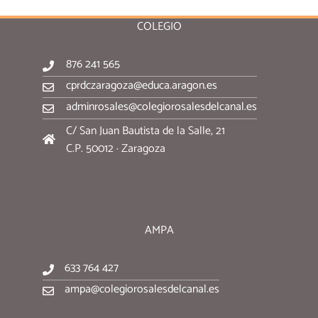
COLEGIO
876 241 565
cprdczaragoza@educa.aragon.es
adminrosales@colegiorosalesdelcanal.es
C/ San Juan Bautista de la Salle, 21
C.P. 50012 · Zaragoza
AMPA
633 764 427
ampa@colegiorosalesdelcanal.es