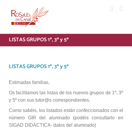
Saltar
al
contenido
LISTAS GRUPOS 1º, 3º y 5º
LISTAS GRUPOS 1º, 3º y 5º
Estimadas familias,
Os facilitamos las listas de los nuevos grupos de 1º, 3º
y 5º con sus tutor@s correspondientes.
Como sabéis, los listados están confeccionados con el
número GIR del alumnado (podéis consultarlo en
SIGAD DIDÁCTICA- datos del alumnado)