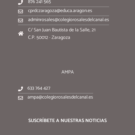
876 241 565
cprdczaragoza@educa.aragon.es
adminrosales@colegiorosalesdelcanal.es
C/ San Juan Bautista de la Salle, 21
C.P. 50012 · Zaragoza
AMPA
633 764 427
ampa@colegiorosalesdelcanal.es
SUSCRÍBETE A NUESTRAS NOTICIAS