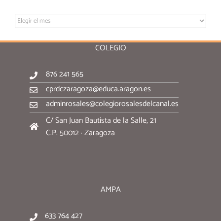
Archivo:
COLEGIO
876 241 565
cprdczaragoza@educa.aragon.es
adminrosales@colegiorosalesdelcanal.es
C/ San Juan Bautista de la Salle, 21
C.P. 50012 · Zaragoza
AMPA
633 764 427