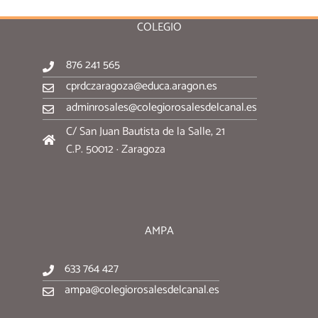
COLEGIO
876 241 565
cprdczaragoza@educa.aragon.es
adminrosales@colegiorosalesdelcanal.es
C/ San Juan Bautista de la Salle, 21
C.P. 50012 · Zaragoza
AMPA
633 764 427
ampa@colegiorosalesdelcanal.es