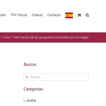
ción
TPV Virtual
Enlaces
Contacto
/
Cole
/
Información de los programas solicitados por el colegio.
Buscar:
Buscar:
Categorías:
AMPA