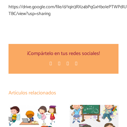
https://drive.google.com/file/d/1qin3RXz4bPqGxHboIePTWPdIUT
TBC/view?usp=sharing
¡Compártelo en tus redes sociales!
Facebook
Twitter
Pinterest
Correo
electrónico
Artículos relacionados
PRESENTACIÓN
LIBROS Y
DE TRES AÑOS
MATERIALES DE
(1º DE