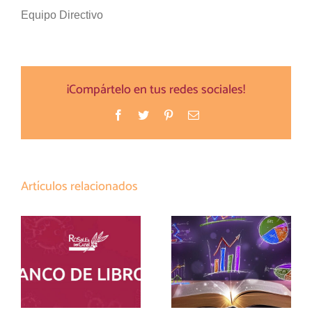
Equipo Directivo
¡Compártelo en tus redes sociales!
Facebook
Twitter
Pinterest
Correo
electrónico
Artículos relacionados
LISTADO
MATERIALES
MATERIALES
CURRICULARES
ESO BANCO
ESO Y BTO 26-27
LIBROS 26-27