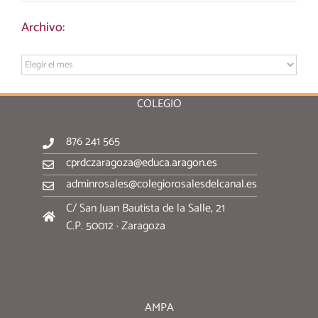
Archivo:
Archivo:
COLEGIO
876 241 565
cprdczaragoza@educa.aragon.es
adminrosales@colegiorosalesdelcanal.es
C/ San Juan Bautista de la Salle, 21
C.P. 50012 · Zaragoza
AMPA