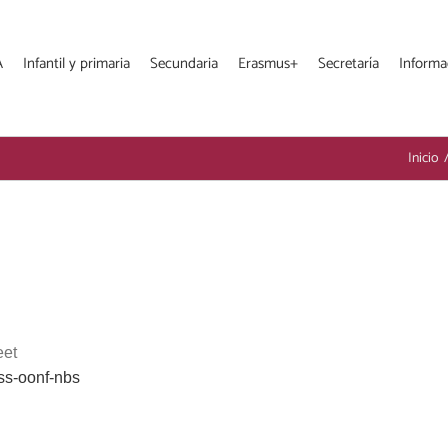
A
Infantil y primaria
Secundaria
Erasmus+
Secretaría
Informa
Inicio
eet
ss-
oonf-nbs