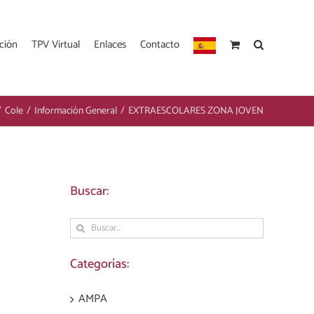
ción
TPV Virtual
Enlaces
Contacto
/
Cole
/
Información General
/
EXTRAESCOLARES ZONA JOVEN
Buscar:
Buscar:
Categorías:
AMPA