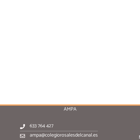
AMPA
633 764 427
ampa@colegiorosalesdelcanal.es