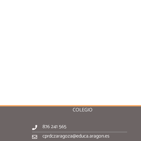
COLEGIO
876 241 565
cprdczaragoza@educa.aragon.es