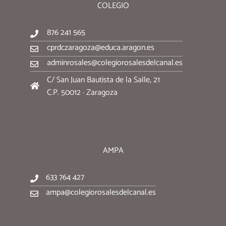
COLEGIO
876 241 565
cprdczaragoza@educa.aragon.es
adminrosales@colegiorosalesdelcanal.es
C/ San Juan Bautista de la Salle, 21
C.P. 50012 · Zaragoza
AMPA
633 764 427
ampa@colegiorosalesdelcanal.es