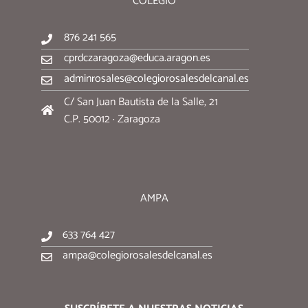
COLEGIO
876 241 565
cprdczaragoza@educa.aragon.es
adminrosales@colegiorosalesdelcanal.es
C/ San Juan Bautista de la Salle, 21
C.P. 50012 · Zaragoza
AMPA
633 764 427
ampa@colegiorosalesdelcanal.es