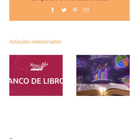
Facebook
Twitter
Pinterest
Correo
electrónico
Artículos relacionados
LISTADO
MATERIALES
MATERIALES
CURRICULARES
ESO BANCO
ESO Y BTO 26-27
LIBROS 26-27