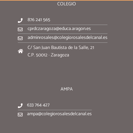
COLEGIO
876 241 565
cprdczaragoza@educa.aragon.es
adminrosales@colegiorosalesdelcanal.es
C/ San Juan Bautista de la Salle, 21
C.P. 50012 · Zaragoza
AMPA
633 764 427
ampa@colegiorosalesdelcanal.es