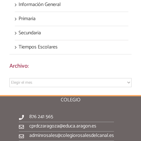
Información General
Primaria
Secundaria
Tiempos Escolares
Archivo:
Archivo:
COLEGIO
876 241 565
cprdczaragoza@educa.aragon.es
adminrosales@colegiorosalesdelcanal.es