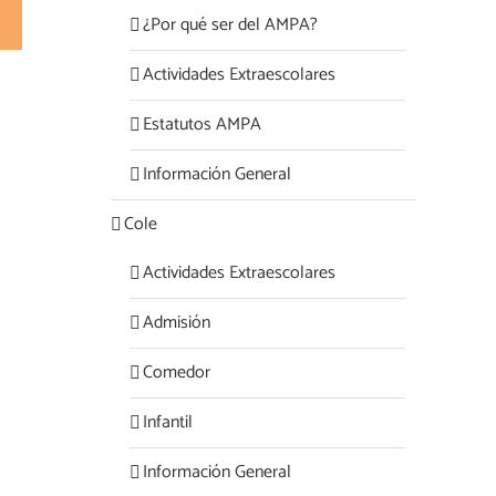
rest
Correo
¿Por qué ser del AMPA?
electrónico
Actividades Extraescolares
Estatutos AMPA
Información General
Cole
Actividades Extraescolares
Admisión
Comedor
Infantil
Información General