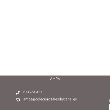
AMPA
633 764 427
ampa@colegiorosalesdelcanal.es