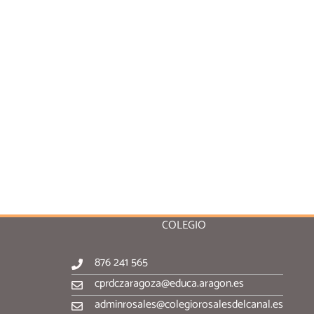
COLEGIO
876 241 565
cprdczaragoza@educa.aragon.es
adminrosales@colegiorosalesdelcanal.es