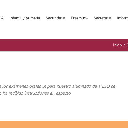
PA
Infantil y primaria
Secundaria
Erasmus+
Secretaría
Infor
Inicio
/
e los exámenes orales B1 para nuestro alumnado de 4ºESO se
o ha recibido instrucciones al respecto.