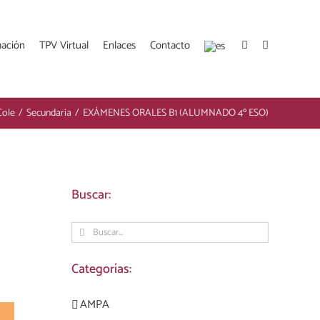
mación
TPV Virtual
Enlaces
Contacto
Cole
/
Secundaria
/
EXÁMENES ORALES B1 (ALUMNADO 4º ESO)
Buscar:
Buscar:
Categorías:
AMPA