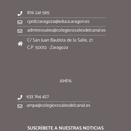
876 241 565
cprdczaragoza@educa.aragon.es
adminrosales@colegiorosalesdelcanal.es
C/ San Juan Bautista de la Salle, 21
C.P. 50012 · Zaragoza
AMPA
633 764 427
ampa@colegiorosalesdelcanal.es
SUSCRÍBETE A NUESTRAS NOTICIAS