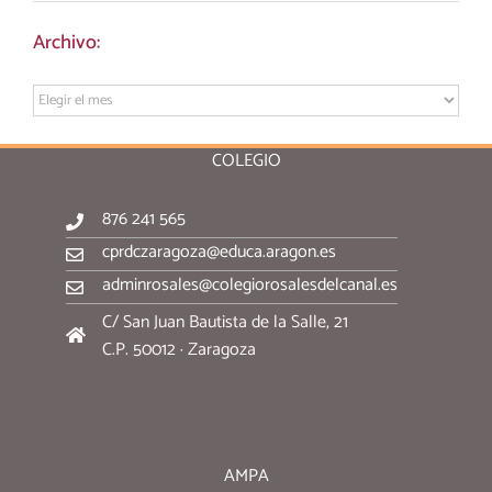
Archivo:
Archivo:
COLEGIO
876 241 565
cprdczaragoza@educa.aragon.es
adminrosales@colegiorosalesdelcanal.es
C/ San Juan Bautista de la Salle, 21
C.P. 50012 · Zaragoza
AMPA