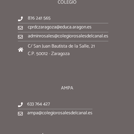
COLEGIO
876 241 565
cprdczaragoza@educa.aragon.es
adminrosales@colegiorosalesdelcanal.es
C/ San Juan Bautista de la Salle, 21
C.P. 50012 · Zaragoza
AMPA
633 764 427
ampa@colegiorosalesdelcanal.es